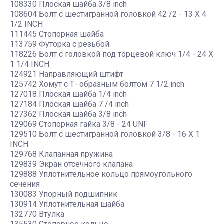
108330 Плоская шайба 3/8 inch
108604 Болт с шестигранной головкой 42 /2 - 13 X 4
1/2 INCH
111445 Стопорная шайба
113759 Футорка с резьбой
118226 Болт с головкой под торцевой ключ 1/4 - 24 X
1 1/4 INCH
124921 Направляющий штифт
125742 Хомут с Т- образным болтом 7 1/2 inch
127018 Плоская шайба 1/4 inch
127184 Плоская шайба 7 /4 inch
127362 Плоская шайба 3/8 inch
129069 Стопорная гайка 3/8 - 24 UNF
129510 Болт с шестигранной головкой 3/8 - 16 X 1
INCH
129768 Клапанная пружина
129839 Экран отсечного клапана
129888 Уплотнительное кольцо прямоугольного
сечения
130083 Упорный подшипник
130914 Уплотнительная шайба
132770 Втулка