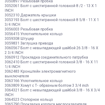
3050897 Резьбовая пробка
3052061 Болт с шестигранной головкой 8 /2 - 13 X 1
INCH
3052310 Держатель крышки
3053193 Болт с шестигранной головкой 8 5/8 - 11 X 1
3/4 INCH
3056003 Резьбовая пробка
3056415 Уплотнительное кольцо
3059308 Штуцер
3059831 Заглушка привода
3060567 Болт с невыпадающей шайбой 26 3/8 - 16 X
2 3/4 INCH
3060912 Прокладка соединительного патрубка
3062410 Болт с шестигранной головкой 3/8 - 16 X 11
1/4 INCH
3062483 Кронштейн электромагнитного
выключателя
3063166 Уплотнительное кольцо
3063809 Хомут с Т- образным болтом 3 3/4 inch
3064321 Болт с невыпадающей шайбой 3/8 - 16 X 3/4
INCH
3064523 Стопорное кольцо
3065790 Прокладка корпуса маслоохладителя