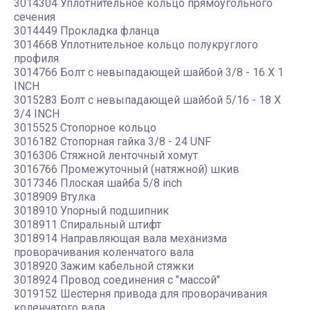
3014304 Уплотнительное кольцо прямоугольного
сечения
3014449 Прокладка фланца
3014668 Уплотнительное кольцо полукруглого
профиля
3014766 Болт с невыпадающей шайбой 3/8 - 16 X 1
INCH
3015283 Болт с невыпадающей шайбой 5/16 - 18 X
3/4 INCH
3015525 Стопорное кольцо
3016182 Стопорная гайка 3/8 - 24 UNF
3016306 Стяжной ленточный хомут
3016766 Промежуточный (натяжной) шкив
3017346 Плоская шайба 5/8 inch
3018909 Втулка
3018910 Упорный подшипник
3018911 Спиральный штифт
3018914 Направляющая вала механизма
проворачивания коленчатого вала
3018920 Зажим кабельной стяжки
3018924 Провод соединения с "массой"
3019152 Шестерня привода для проворачивания
коленчатого вала