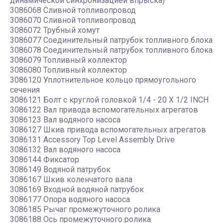
динамической синхронизацией впрыска)
3086068 Сливной топливопровод
3086070 Сливной топливопровод
3086072 Трубный хомут
3086077 Соединительный патрубок топливного блока
3086078 Соединительный патрубок топливного блока
3086079 Топливный коллектор
3086080 Топливный коллектор
3086120 Уплотнительное кольцо прямоугольного
сечения
3086121 Болт с круглой головкой 1/4 - 20 X 1/2 INCH
3086122 Вал привода вспомогательных агрегатов
3086123 Вал водяного насоса
3086127 Шкив привода вспомогательных агрегатов
3086131 Accessory Top Level Assembly Drive
3086132 Вал водяного насоса
3086144 Фиксатор
3086149 Водяной патрубок
3086167 Шкив коленчатого вала
3086169 Входной водяной патрубок
3086177 Опора водяного насоса
3086185 Рычаг промежуточного ролика
3086188 Ось промежуточного ролика