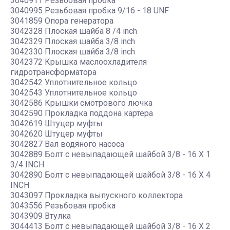
3040911 Резьбовая пробка
3040995 Резьбовая пробка 9/16 - 18 UNF
3041859 Опора генератора
3042328 Плоская шайба 8 /4 inch
3042329 Плоская шайба 3/8 inch
3042330 Плоская шайба 3/8 inch
3042372 Крышка маслоохладителя
гидротрансформатора
3042542 Уплотнительное кольцо
3042543 Уплотнительное кольцо
3042586 Крышки смотрового лючка
3042590 Прокладка поддона картера
3042619 Штуцер муфты
3042620 Штуцер муфты
3042827 Вал водяного насоса
3042889 Болт с невыпадающей шайбой 3/8 - 16 X 1
3/4 INCH
3042890 Болт с невыпадающей шайбой 3/8 - 16 X 4
INCH
3043097 Прокладка выпускного коллектора
3043556 Резьбовая пробка
3043909 Втулка
3044413 Болт с невыпадающей шайбой 3/8 - 16 X 2