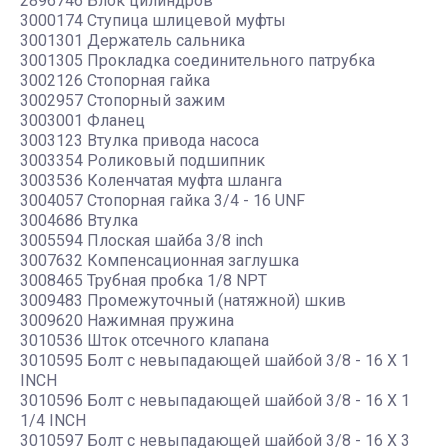
2896746 Блок цилиндров
3000174 Ступица шлицевой муфты
3001301 Держатель сальника
3001305 Прокладка соединительного патрубка
3002126 Стопорная гайка
3002957 Стопорный зажим
3003001 Фланец
3003123 Втулка привода насоса
3003354 Роликовый подшипник
3003536 Коленчатая муфта шланга
3004057 Стопорная гайка 3/4 - 16 UNF
3004686 Втулка
3005594 Плоская шайба 3/8 inch
3007632 Компенсационная заглушка
3008465 Трубная пробка 1/8 NPT
3009483 Промежуточный (натяжной) шкив
3009620 Нажимная пружина
3010536 Шток отсечного клапана
3010595 Болт с невыпадающей шайбой 3/8 - 16 X 1
INCH
3010596 Болт с невыпадающей шайбой 3/8 - 16 X 1
1/4 INCH
3010597 Болт с невыпадающей шайбой 3/8 - 16 X 3