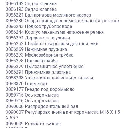
3086192 Седло клапана
3086193 Седло клапана
3086221 Вал привода масляного насоса
3086230 Опора привода вспомогательных агрегатов
3086243 Подкос трубопровода
3086244 Корпус механизма натяжения ремня
3086251 Держатель пружины
3086252 Штифт с отверстием для шпильки
3086269 Нажимная пружина
3086273 Маслозаборная трубка
3086278 Плоская шайба
3086279 Пылезащитное уплотнение
3086291 Прижимная пластина
3088298 Уплотнительное кольцо гильзы
3088320 Генератор
3089177 Гнездо под коромысло
3089715 Ось коромысла
3089716 Ось коромысла
3090000 Распределительный вал
3090007 Регулировочный винт коромысла M16 X 1.5
X 55.7
3090009 Ролик толкателя