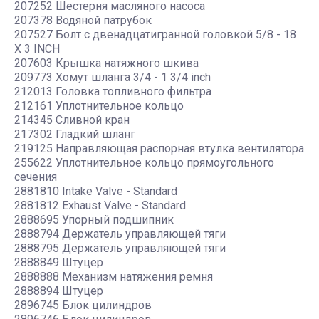
207252 Шестерня масляного насоса
207378 Водяной патрубок
207527 Болт с двенадцатигранной головкой 5/8 - 18
X 3 INCH
207603 Крышка натяжного шкива
209773 Хомут шланга 3/4 - 1 3/4 inch
212013 Головка топливного фильтра
212161 Уплотнительное кольцо
214345 Сливной кран
217302 Гладкий шланг
219125 Направляющая распорная втулка вентилятора
255622 Уплотнительное кольцо прямоугольного
сечения
2881810 Intake Valve - Standard
2881812 Exhaust Valve - Standard
2888695 Упорный подшипник
2888794 Держатель управляющей тяги
2888795 Держатель управляющей тяги
2888849 Штуцер
2888888 Механизм натяжения ремня
2888894 Штуцер
2896745 Блок цилиндров