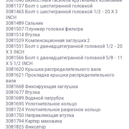
3081040 Вязкостный гаситель крутильных колебаний
3081137 Болт с шестигранной головкой
3081465 Болт с шестигранной головкой 1/2 - 20 X 3
INCH
3081489 Сальник
3081507 Плунжер головки фильтра
3081514 Втулка
3081529 Компенсационная заглушка 2
3081551 Болт с двенадцатигранной головкой 1/2 - 20
X 3 INCH
3081566 Болт с двенадцатигранной головкой 5/8 - 11
X 5 1/2 INCH
3081620 Крышка распределительного вала
3081621 Прокладка крышки распределительного
вала
3081668 Фиксирующая заглушка
3081677 Втулка
3081689 Водяной патрубок
3081695 Уплотнительное кольцо
3081724 Уплотнительное разрезное кольцо
3081750 Направляющая втулка
3081794 Картер маховика
3081825 Фиксатор