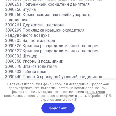
3090251 Подъемный кронштейн двигателя
3090256 Втулка
3090260 Компенсационная шайба упорного
подшипника
3090261 Держатель шестерни
3090299 Прокладка крышки охладителя
наддувочного воздуха
3090305 Вал вентилятора
3090326 Крышка распределительных шестерен
3090327 Крышка распределительных шестерен
3090332 Штуцер
3090358 Упорный подшипник
3090378 Штанга толкателя
3090433 Гибкий шланг
3090440 Простой проходной угловой соединитель
3090441 Нажимная пружина
Этот сайт использует файлы cookie и метаданные. Продолжая
3090447 Угловой переходник с внутренней резьбой
просматривать его, вы соглашаетесь на использование нами
файлов cookie и метаданных в соответствии с
Политикой
3090449 Корпус охладителя гидротрансформатора
конфиденциальности
(согласно категориям и целям обработки ПД,
3090450 Маслосъемное поршневое кольцо
поименованным в п. 4.3)
3090451 Обратный клапан
3090452 Гибкий шланг
Продолжить
3090461 Выходной водяной патрубок