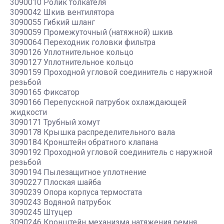
3090010 Ролик толкателя
3090042 Шкив вентилятора
3090055 Гибкий шланг
3090059 Промежуточный (натяжной) шкив
3090064 Переходник головки фильтра
3090126 Уплотнительное кольцо
3090127 Уплотнительное кольцо
3090159 Проходной угловой соединитель с наружной
резьбой
3090165 Фиксатор
3090166 Перепускной патрубок охлаждающей
жидкости
3090171 Трубный хомут
3090178 Крышка распределительного вала
3090184 Кронштейн обратного клапана
3090192 Проходной угловой соединитель с наружной
резьбой
3090194 Пылезащитное уплотнение
3090227 Плоская шайба
3090239 Опора корпуса термостата
3090243 Водяной патрубок
3090245 Штуцер
3090246 Кронштейн механизма натяжения ремня